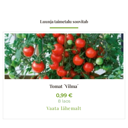
Luunja taimetalu soovitab
Tomat ´Vilma´
0,99
€
8 laos
Vaata lähemalt