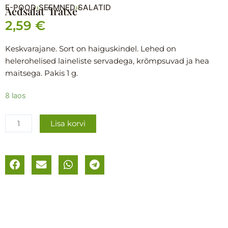
E-POOD
SEEMNED
SALATID
›
›
Aedsalat ´Iratxe´
2,59
€
Keskvarajane. Sort on haiguskindel. Lehed on
helerohelised laineliste servadega, krõmpsuvad ja hea
maitsega. Pakis 1 g.
Aedsalat
8 laos
´Iratxe
´
Lisa korvi
kogus