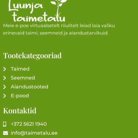
Meie e-poe virtuaalsetelt riiulitelt leiad laia valiku
erinevaid taimi, seemneid ja aiandustarvikuid.
Tootekategooriad
Taimed
Seemned
Aiandustooted
E-pood
Kontaktid
+372 5621 1940
info@taimetalu.ee