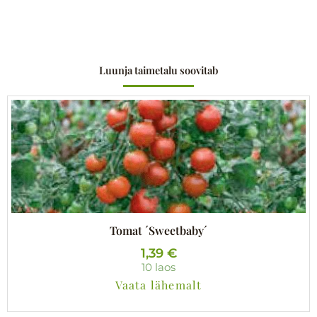
Luunja taimetalu soovitab
Tomat ´Sweetbaby´
1,39
€
10 laos
Vaata lähemalt