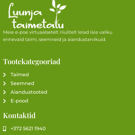
Meie e-poe virtuaalsetelt riiulitelt leiad laia valiku
erinevaid taimi, seemneid ja aiandustarvikuid.
Tootekategooriad
Taimed
Seemned
Aiandustooted
E-pood
Kontaktid
+372 5621 1940