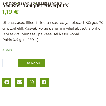
E-POOD
SEEMNED
LILLESEEMNED
›
›
Aedaster ´Bouquet Powerpuffs´
1,19
€
Üheaastased lilled. Lilled on suured ja heledad. Kõrgus 70
cm. Lõikelill. Kasvab kõige paremini viljakal, vett ja õhku
läbilaskval pinnasel, päikeselisel kasvukohal.
Pakis 0.4 g. (u. 150 s.)
Aedaster
4 laos
´Bouquet
Powerpuffs
Lisa korvi
´
kogus